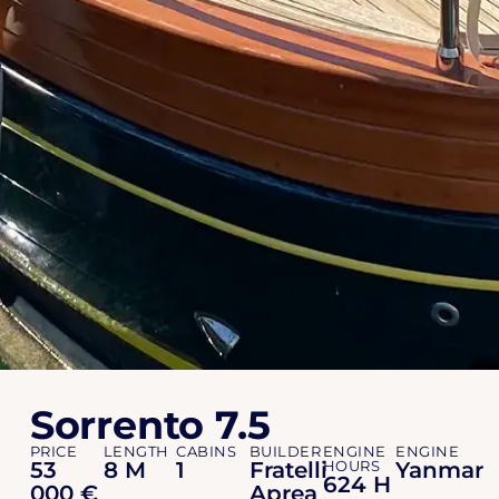
Sorrento 7.5
PRICE
LENGTH
CABINS
BUILDER
ENGINE
ENGINE
53
8 M
1
Fratelli
HOURS
Yanmar
624 H
000 €
Aprea