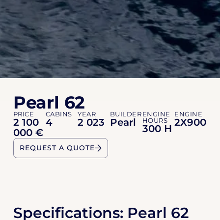
Pearl 62
PRICE
CABINS
YEAR
BUILDER
ENGINE
ENGINE
2 100
4
2 023
Pearl
HOURS
2X900
300 H
000 €
REQUEST A QUOTE
Specifications: Pearl 62